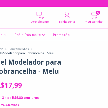
0
Atendimento
Minha conta
Meu carrinho
os
Pré e Pós make
Promoção
cio
>
Lançamentos
>
l Modelador para Sobrancelha - Melu
el Modelador para
obrancelha - Melu
$17,99
3
x de
R$6,00
sem juros
 mais detalhes