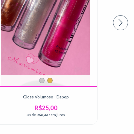
Gloss Volumoso - Dapop
Lapi
R$25,00
3
x de
R$8,33
sem juros