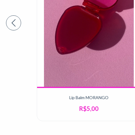
gua
Lip Balm MORANGO
R$5,00