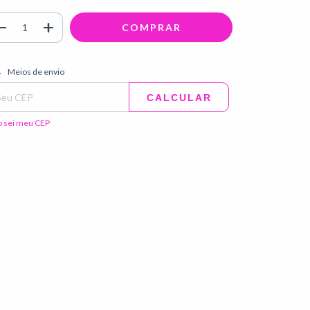
regas para o CEP:
ALTERAR CEP
Meios de envio
CALCULAR
 sei meu CEP