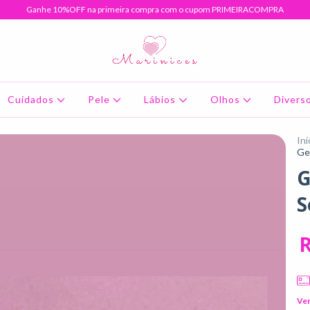
Ganhe 10%OFF na primeira compra com o cupom PRIMEIRACOMPRA
Cuidados
Pele
Lábios
Olhos
Divers
Iní
Ge
G
S
R
Ver