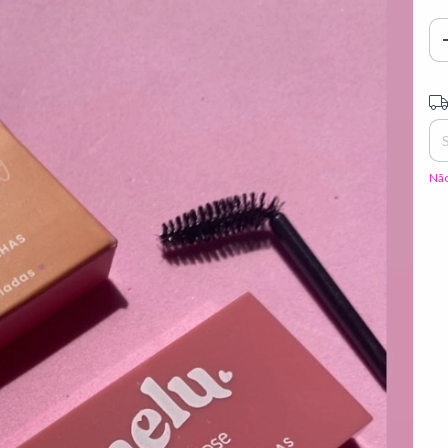
Ent
Não