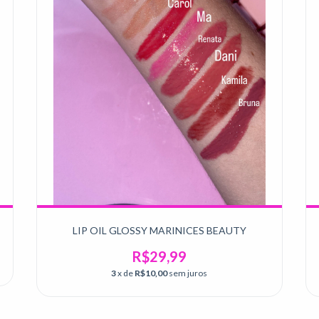
LIP OIL GLOSSY MARINICES BEAUTY
R$29,99
3
x de
R$10,00
sem juros