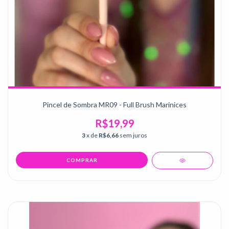
Pincel de Sombra MR09 - Full Brush Marinices
R$19,99
3
x de
R$6,66
sem juros