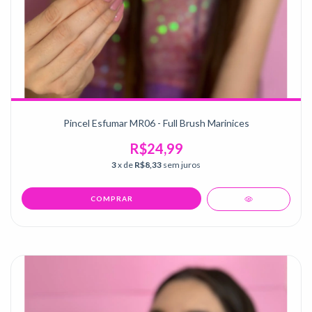
Pincel Esfumar MR06 - Full Brush Marinices
R$24,99
3
x de
R$8,33
sem juros