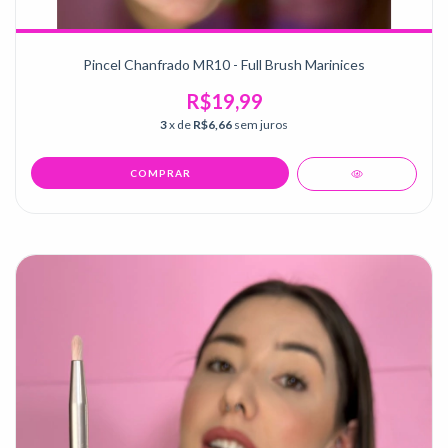
Pincel Chanfrado MR10 - Full Brush Marinices
R$19,99
3
x de
R$6,66
sem juros