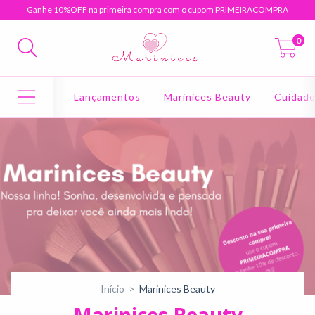
Ganhe 10%OFF na primeira compra com o cupom PRIMEIRACOMPRA
0
Lançamentos
Marinices Beauty
Cuidad
Início
>
Marinices Beauty