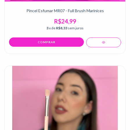
Pincel Esfumar MR07 - Full Brush Marinices
R$24,99
3
x de
R$8,33
sem juros