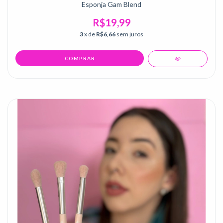
Esponja Gam Blend
R$19,99
3
x de
R$6,66
sem juros