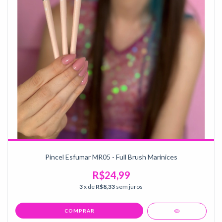
Pincel Esfumar MR05 - Full Brush Marinices
R$24,99
3
x de
R$8,33
sem juros