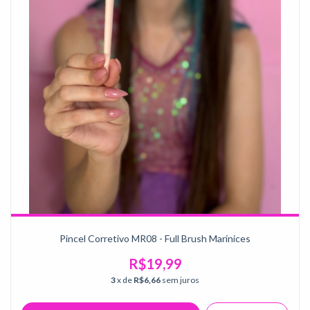
Pincel Corretivo MR08 - Full Brush Marinices
R$19,99
3
x de
R$6,66
sem juros