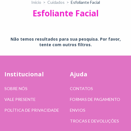
Início
>
Cuidados
>
Esfoliante Facial
Esfoliante Facial
Não temos resultados para sua pesquisa. Por favor,
tente com outros filtros.
Institucional
Ajuda
SOBRE NÓS
CONTATOS
VALE PRESENTE
FORMAS DE PAGAMENTO
POLÍTICA DE PRIVACIDADE
ENVIOS
TROCAS E DEVOLUÇÕES