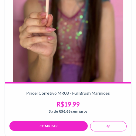
Pincel Corretivo MR08 - Full Brush Marinices
R$19,99
3
x de
R$6,66
sem juros