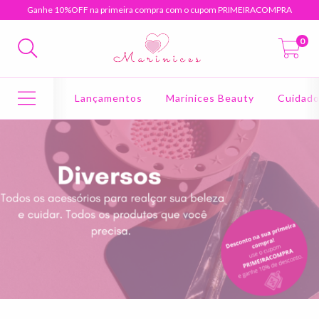
Ganhe 10%OFF na primeira compra com o cupom PRIMEIRACOMPRA
0
Lançamentos
Marinices Beauty
Cuidad