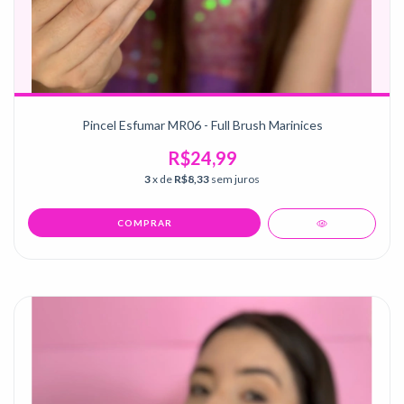
Pincel Esfumar MR06 - Full Brush Marinices
R$24,99
3
x de
R$8,33
sem juros