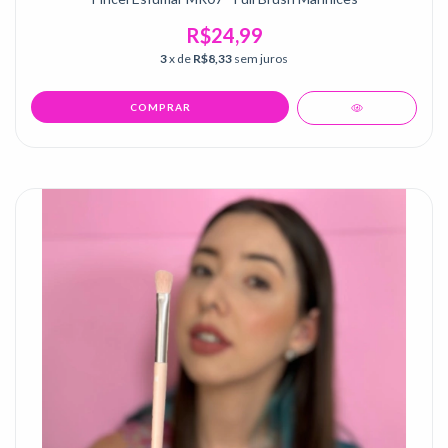
R$24,99
3
x de
R$8,33
sem juros