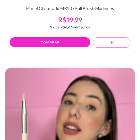
Pincel Chanfrado MR10 - Full Brush Marinices
R$19,99
3
x de
R$6,66
sem juros