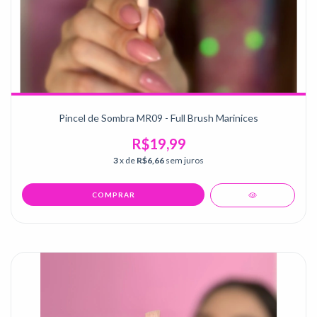
Pincel de Sombra MR09 - Full Brush Marinices
R$19,99
3
x de
R$6,66
sem juros