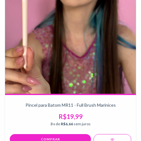
Pincel para Batom MR11 - Full Brush Marinices
R$19,99
3
x de
R$6,66
sem juros