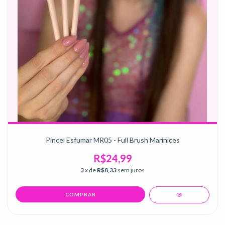
Pincel Esfumar MR05 - Full Brush Marinices
R$24,99
3
x de
R$8,33
sem juros